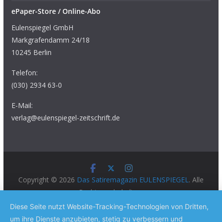
ePaper-Store / Online-Abo
Eulenspiegel GmbH
Markgrafendamm 24/18
10245 Berlin
Telefon:
(030) 2934 63-0
E-Mail:
verlag@eulenspiegel-zeitschrift.de
Copyright © 2026
Das Satiremagazin EULENSPIEGEL
. Alle
Rechte vorbehalten.
Theme:
ColorMag Pro
von ThemeGrill. Präsentiert von
Diese Seite nutzt Website-Tracking-Technologien von Dritten,
WordPress
.
um ihre Dienste anzubieten, stetig zu verbessern und