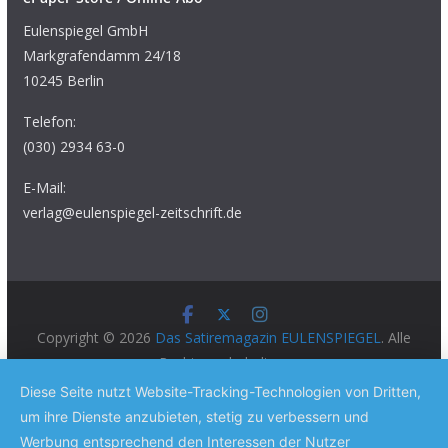
Eulenspiegel GmbH
Markgrafendamm 24/18
10245 Berlin
Telefon:
(030) 2934 63-0
E-Mail:
verlag@eulenspiegel-zeitschrift.de
Copyright © 2026
Das Satiremagazin EULENSPIEGEL
. Alle
Rechte vorbehalten.
Theme:
ColorMag Pro
von ThemeGrill. Präsentiert von
Diese Seite nutzt Website-Tracking-Technologien von Dritten,
WordPress
.
um ihre Dienste anzubieten, stetig zu verbessern und
Werbung entsprechend den Interessen der Nutzer