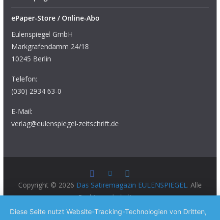
ePaper-Store / Online-Abo
Eulenspiegel GmbH
Markgrafendamm 24/18
10245 Berlin
Telefon:
(030) 2934 63-0
E-Mail:
verlag@eulenspiegel-zeitschrift.de
Copyright © 2026
Das Satiremagazin EULENSPIEGEL
. Alle
Rechte vorbehalten.
Theme:
ColorMag Pro
von ThemeGrill. Präsentiert von
Diese Seite nutzt Website-Tracking-Technologien von Dritten,