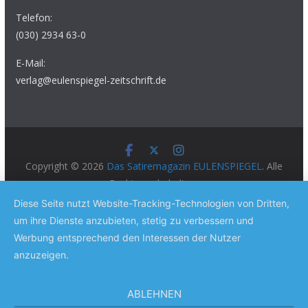
Telefon:
(030) 2934 63-0
E-Mail:
verlag@eulenspiegel-zeitschrift.de
Copyright © 2026
Das Satiremagazin EULENSPIEGEL
. Alle
Rechte vorbehalten.
Theme:
ColorMag Pro
von ThemeGrill. Präsentiert von
Diese Seite nutzt Website-Tracking-Technologien von Dritten,
WordPress
.
um ihre Dienste anzubieten, stetig zu verbessern und
Werbung entsprechend den Interessen der Nutzer
anzuzeigen.
ABLEHNEN