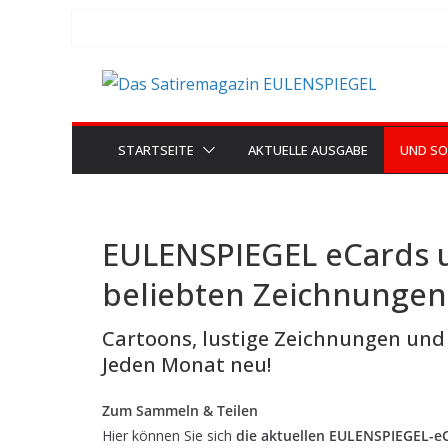
Zum
Inhalt
springen
STARTSEITE
AKTUELLE AUSGABE
UND SO
EULENSPIEGEL eCards 
beliebten Zeichnungen
Cartoons, lustige Zeichnungen un
Jeden Monat neu!
Zum Sammeln & Teilen
Hier können Sie sich
die aktuellen EULENSPIEGEL-e