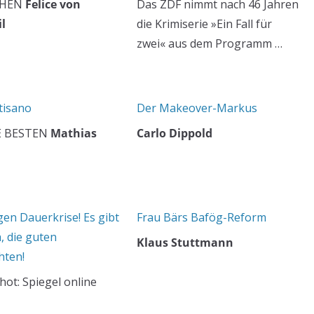
EHEN
Felice von
Das ZDF nimmt nach 46 Jahren
l
die Krimiserie »Ein Fall für
zwei« aus dem Programm …
tisano
Der Makeover-Markus
E BESTEN
Mathias
Carlo Dippold
en Dauerkrise! Es gibt
Frau Bärs Bafög-Reform
, die guten
Klaus Stuttmann
hten!
hot: Spiegel online