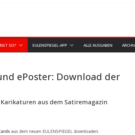
NST SO?
EULENSPIEGEL-APP
ALLE AUSGABEN
ARCHI
und ePoster: Download der
d Karikaturen aus dem Satiremagazin
Cards
aus dem neuen EULENSPIEGEL downloaden.