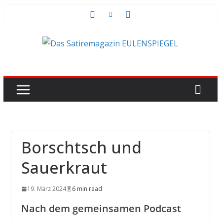
Zum
Inhalt
springen
Borschtsch und
Sauerkraut
19. März 2024
6 min read
Nach dem gemeinsamen Podcast