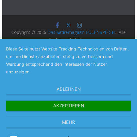
Copyright © 2026
Das Satiremagazin EULENSPIEGEL
. Alle
Rechte vorbehalten.
Theme:
ColorMag Pro
von ThemeGrill. Präsentiert von
Diese Seite nutzt Website-Tracking-Technologien von Dritten,
WordPress
.
um ihre Dienste anzubieten, stetig zu verbessern und
Werbung entsprechend den Interessen der Nutzer
anzuzeigen.
ABLEHNEN
AKZEPTIEREN
MEHR