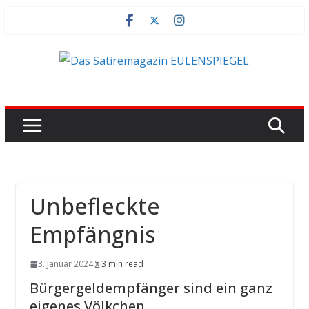
Zum
Inhalt
springen
Unbefleckte
Empfängnis
3. Januar 2024
3 min read
Bürgergeldempfänger sind ein ganz
eigenes Völkchen