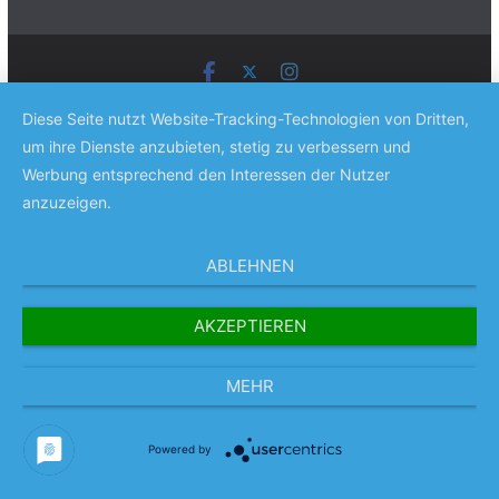
Copyright © 2026
Das Satiremagazin EULENSPIEGEL
. Alle
Diese Seite nutzt Website-Tracking-Technologien von Dritten,
Rechte vorbehalten.
um ihre Dienste anzubieten, stetig zu verbessern und
Theme:
ColorMag Pro
von ThemeGrill. Präsentiert von
Werbung entsprechend den Interessen der Nutzer
WordPress
.
anzuzeigen.
ABLEHNEN
AKZEPTIEREN
MEHR
Powered by