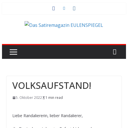
Zum
Inhalt
springen
VOLKSAUFSTAND!
5. Oktober 2022
1 min read
Liebe Randaliererin, lieber Randalierer,