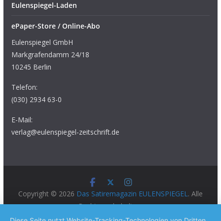
Eulenspiegel-Laden
ePaper-Store / Online-Abo
Eulenspiegel GmbH
Markgrafendamm 24/18
10245 Berlin
Telefon:
(030) 2934 63-0
E-Mail:
verlag@eulenspiegel-zeitschrift.de
Copyright © 2026
Das Satiremagazin EULENSPIEGEL
. Alle
Rechte vorbehalten.
Theme:
ColorMag Pro
von ThemeGrill. Präsentiert von
Diese Seite nutzt Website-Tracking-Technologien von Dritten,