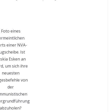
Foto eines
ermeintlichen
arts einer NVA-
ugscheibe. Ist
skia Esken an
d, um sich ihre
neuesten
esbefehle von
der
mmunistischen
ergrundführung
abzuholen?