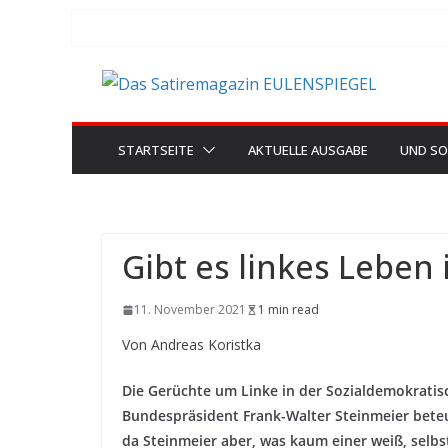
Zum
Inhalt
springen
STARTSEITE
AKTUELLE AUSGABE
UND SO
Gibt es linkes Leben 
11. November 2021
1 min read
Von Andreas Koristka
Die Gerüchte um Linke in der Sozialdemokratisc
Bundespräsident Frank-Walter Steinmeier beteu
da Steinmeier aber, was kaum einer weiß, selbst