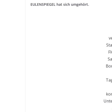
EULENSPIEGEL hat sich umgehört.
v
St
Fl
Sa
Bor
Tag
ko
Unt