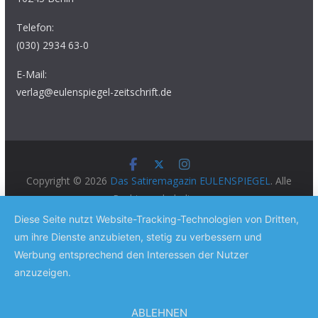
Telefon:
(030) 2934 63-0
E-Mail:
verlag@eulenspiegel-zeitschrift.de
Copyright © 2026
Das Satiremagazin EULENSPIEGEL
. Alle
Rechte vorbehalten.
Theme:
ColorMag Pro
von ThemeGrill. Präsentiert von
Diese Seite nutzt Website-Tracking-Technologien von Dritten,
WordPress
.
um ihre Dienste anzubieten, stetig zu verbessern und
Werbung entsprechend den Interessen der Nutzer
anzuzeigen.
ABLEHNEN