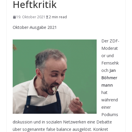
Heftkritik
19. Oktober 2021
2 min read
Oktober-Ausgabe 2021
Der ZDF-
Moderat
or und
Fernsehk
och
Jan
Böhmer
mann
hat
während
einer
Podiums
diskussion und in sozialen Netzwerken eine Debatte
über sogenannte false balance ausgelöst. Konkret