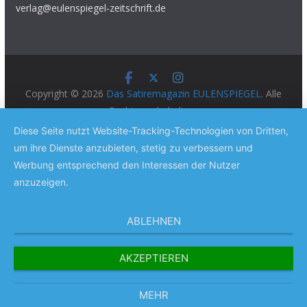
verlag@eulenspiegel-zeitschrift.de
Copyright © 2026
Das Satiremagazin EULENSPIEGEL
. Alle
Rechte vorbehalten.
Theme:
ColorMag Pro
von ThemeGrill. Präsentiert von
Diese Seite nutzt Website-Tracking-Technologien von Dritten,
WordPress
.
um ihre Dienste anzubieten, stetig zu verbessern und
Werbung entsprechend den Interessen der Nutzer
anzuzeigen.
ABLEHNEN
AKZEPTIEREN
MEHR