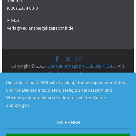
Telefon:
(030) 2934 63-0
E-Mail:
verlag@eulenspiegel-zeitschrift.de
Copyright © 2026
Das Satiremagazin EULENSPIEGEL
. Alle
Rechte vorbehalten.
Theme:
ColorMag Pro
von ThemeGrill. Präsentiert von
Diese Seite nutzt Website-Tracking-Technologien von Dritten,
WordPress
.
um ihre Dienste anzubieten, stetig zu verbessern und
Werbung entsprechend den Interessen der Nutzer
anzuzeigen.
ABLEHNEN