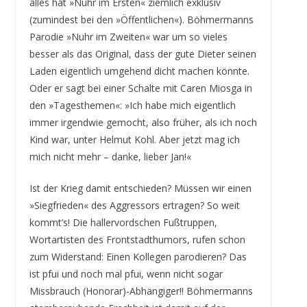
alles hat »Nuhr im Ersten« ziemlich exklusiv
(zumindest bei den »Öffentlichen«). Böhmermanns
Parodie »Nuhr im Zweiten« war um so vieles
besser als das Original, dass der gute Dieter seinen
Laden eigentlich umgehend dicht machen könnte.
Oder er sagt bei einer Schalte mit Caren Miosga in
den »Tagesthemen«: »Ich habe mich eigentlich
immer irgendwie gemocht, also früher, als ich noch
Kind war, unter Helmut Kohl. Aber jetzt mag ich
mich nicht mehr – danke, lieber Jan!«
Ist der Krieg damit entschieden? Müssen wir einen
»Siegfrieden« des Aggressors ertragen? So weit
kommt’s! Die hallervordschen Fußtruppen,
Wortartisten des Frontstadthumors, rufen schon
zum Widerstand: Einen Kollegen parodieren? Das
ist pfui und noch mal pfui, wenn nicht sogar
Missbrauch (Honorar)-Abhängiger!! Böhmermanns