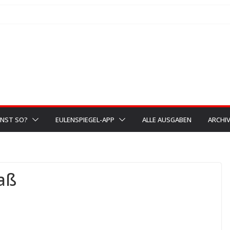
NST SO?
EULENSPIEGEL-APP
ALLE AUSGABEN
ARCHI
aß