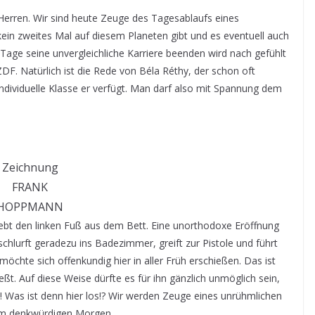
rren. Wir sind heute Zeuge des Tagesablaufs eines
ein zweites Mal auf diesem Planeten gibt und es eventuell auch
Tage seine unvergleichliche Karriere beenden wird nach gefühlt
ZDF. Natürlich ist die Rede von Béla Réthy, der schon oft
dividuelle Klasse er verfügt. Man darf also mit Spannung dem
Zeichnung
FRANK
HOPPMANN
hebt den linken Fuß aus dem Bett. Eine unorthodoxe Eröffnung
hlurft geradezu ins Badezimmer, greift zur Pistole und führt
öchte sich offenkundig hier in aller Früh erschießen. Das ist
ießt. Auf diese Weise dürfte es für ihn gänzlich unmöglich sein,
ab! Was ist denn hier los!? Wir werden Zeuge eines unrühmlichen
em denkwürdigen Morgen.