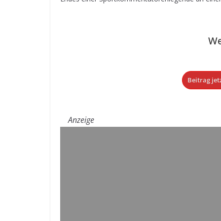
We
Beitrag jet
Anzeige