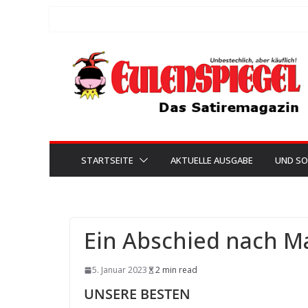
Zum
Inhalt
springen
STARTSEITE
AKTUELLE AUSGABE
UND SO
Ein Abschied nach M
5. Januar 2023
2 min read
UNSERE BESTEN