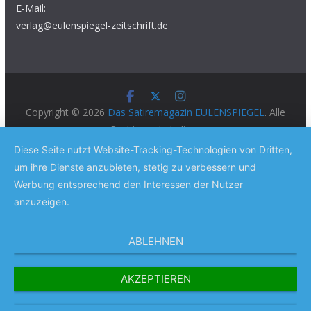
E-Mail:
verlag@eulenspiegel-zeitschrift.de
Copyright © 2026
Das Satiremagazin EULENSPIEGEL
. Alle
Rechte vorbehalten.
Theme:
ColorMag Pro
von ThemeGrill. Präsentiert von
Diese Seite nutzt Website-Tracking-Technologien von Dritten,
WordPress
.
um ihre Dienste anzubieten, stetig zu verbessern und
Werbung entsprechend den Interessen der Nutzer
anzuzeigen.
ABLEHNEN
AKZEPTIEREN