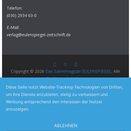
Telefon:
(030) 2934 63-0
E-Mail:
verlag@eulenspiegel-zeitschrift.de
Copyright © 2026
Das Satiremagazin EULENSPIEGEL
. Alle
Rechte vorbehalten.
Theme:
ColorMag Pro
von ThemeGrill. Präsentiert von
Diese Seite nutzt Website-Tracking-Technologien von Dritten,
WordPress
.
um ihre Dienste anzubieten, stetig zu verbessern und
Werbung entsprechend den Interessen der Nutzer
anzuzeigen.
ABLEHNEN