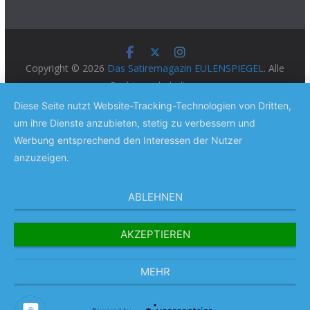
Copyright © 2026
Das Satiremagazin EULENSPIEGEL
. Alle
Rechte vorbehalten.
Theme:
ColorMag Pro
von ThemeGrill. Präsentiert von
Diese Seite nutzt Website-Tracking-Technologien von Dritten,
WordPress
.
um ihre Dienste anzubieten, stetig zu verbessern und
Werbung entsprechend den Interessen der Nutzer
anzuzeigen.
ABLEHNEN
AKZEPTIEREN
MEHR