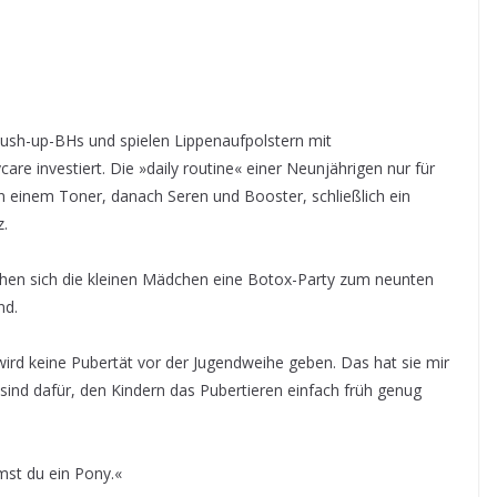
Push-up-BHs und spielen Lippenaufpolstern mit
are investiert. Die »daily routine« einer Neunjährigen nur für
on einem Toner, danach Seren und Booster, schließlich ein
z.
en sich die kleinen Mädchen eine Botox-Party zum neunten
nd.
wird keine Pubertät vor der Jugendweihe geben. Das hat sie mir
 sind dafür, den Kindern das Pubertieren einfach früh genug
mst du ein Pony.«