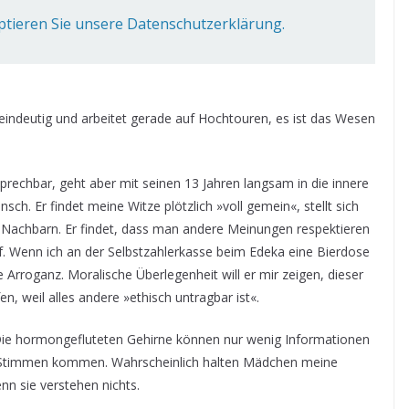
ptieren Sie unsere Datenschutzerklärung.
r eindeutig und arbeitet gerade auf Hochtouren, es ist das Wesen
rechbar, geht aber mit seinen 13 Jahren langsam in die innere
ch. Er findet meine Witze plötzlich »voll gemein«, stellt sich
-Nachbarn. Er findet, dass man andere Meinungen respektieren
rf. Wenn ich an der Selbstzahlerkasse beim Edeka eine Bierdose
 Arroganz. Moralische Überlegenheit will er mir zeigen, dieser
n, weil alles andere »ethisch untragbar ist«.
. Die hormongefluteten Gehirne können nur wenig Informationen
en Stimmen kommen. Wahrscheinlich halten Mädchen meine
nn sie verstehen nichts.