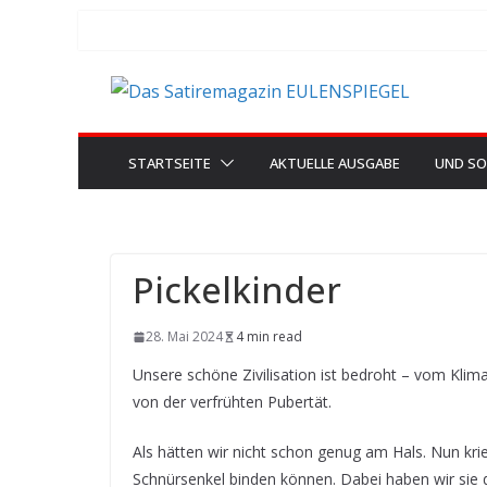
Zum
Inhalt
springen
STARTSEITE
AKTUELLE AUSGABE
UND SO
Pickelkinder
28. Mai 2024
4 min read
Unsere schöne Zivilisation ist bedroht – vom Kl
von der verfrühten Pubertät.
Als hätten wir nicht schon genug am Hals. Nun kri
Schnürsenkel binden können. Dabei haben wir sie