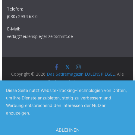
Telefon:
(030) 2934 63-0
E-Mail:
verlag@eulenspiegel-zeitschrift.de
Copyright © 2026
Das Satiremagazin EULENSPIEGEL
. Alle
Rechte vorbehalten.
Theme:
ColorMag Pro
von ThemeGrill. Präsentiert von
Diese Seite nutzt Website-Tracking-Technologien von Dritten,
WordPress
.
um ihre Dienste anzubieten, stetig zu verbessern und
Werbung entsprechend den Interessen der Nutzer
anzuzeigen.
ABLEHNEN