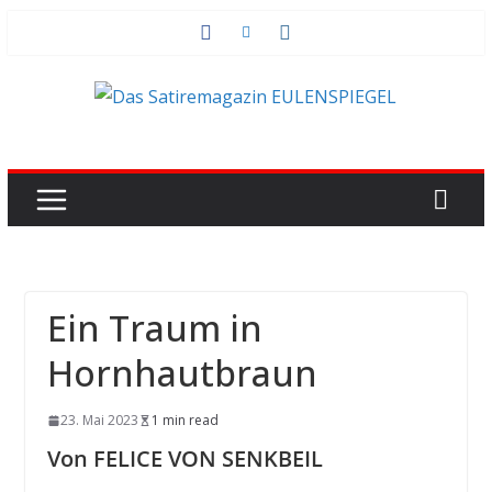
Zum
Inhalt
springen
Ein Traum in
Hornhautbraun
23. Mai 2023
1 min read
Von FELICE VON SENKBEIL