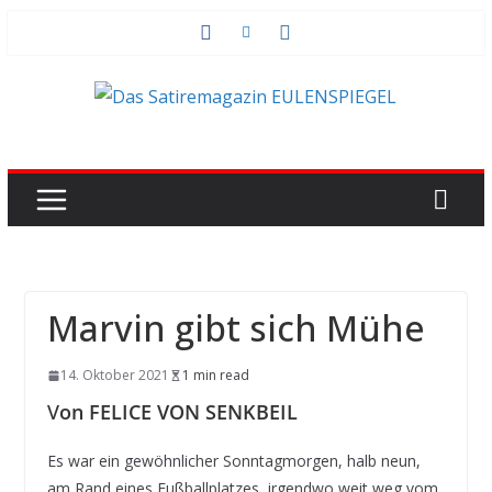
Zum
Inhalt
springen
Marvin gibt sich Mühe
14. Oktober 2021
1 min read
V
on FELICE VON SENKBEIL
Es war ein gewöhnlicher Sonntagmorgen, halb neun,
am Rand eines Fußballplatzes, irgendwo weit weg vom