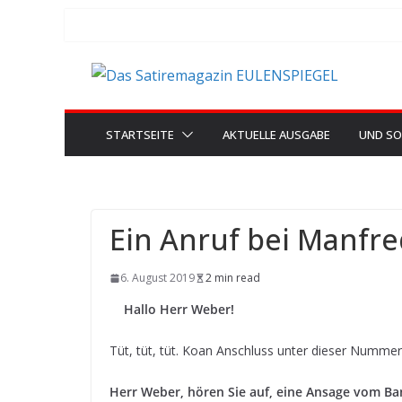
Zum
Inhalt
springen
STARTSEITE
AKTUELLE AUSGABE
UND SO
Ein Anruf bei Manfr
6. August 2019
2 min read
Hallo Herr Weber!
Tüt, tüt, tüt. Koan Anschluss unter dieser Nummer
Herr Weber, hören Sie auf, eine Ansage vom 