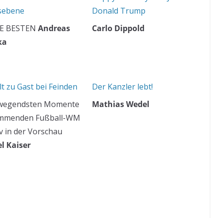
sebene
Donald Trump
E BESTEN
Andreas
Carlo Dippold
ka
t zu Gast bei Feinden
Der Kanzler lebt!
ewegendsten Momente
Mathias Wedel
ommenden Fußball-WM
v in der Vorschau
l Kaiser