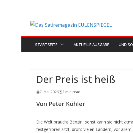
Zum
Inhalt
springen
STARTSEITE
AKTUELLE AUSGABE
UND SO
Der Preis ist heiß
7. Mai 2026
2 min read
Von Peter Köhler
Die Welt braucht Benzin, sonst kann sie nicht at
festgefroren sitzt, droht vielen Ländern, vor all