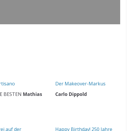
rtisano
Der Makeover-Markus
E BESTEN
Mathias
Carlo Dippold
ei auf der
Happy Birthday! 250 Jahre