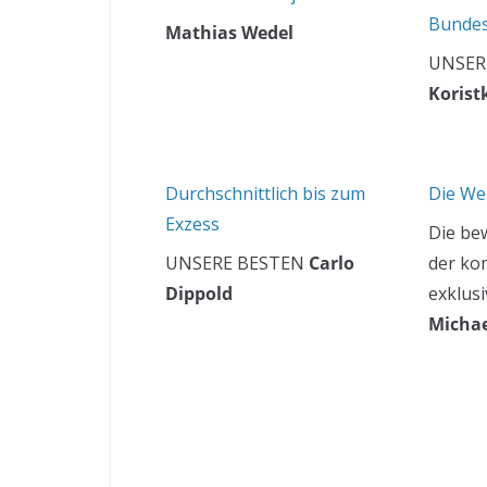
Bunde
Mathias Wedel
UNSER
Korist
Durchschnittlich bis zum
Die Wel
Exzess
Die b
UNSERE BESTEN
Carlo
der k
Dippold
exklusi
Michae