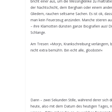
bricht einer aus, um die Messingklinke zu malträt
der Nachtschicht, dem Berghain oder einem ande
Gliedern, rauchen seltsame Sachen. Es ist ok, da
man kein Feuerzeug anzünden. Manche stieren aus
– ihre Klamotten dünsten ganze Biografien aus! Die 
Schlange.
Am Tresen: »Morjn, Krankschreibung verlängern, bi
nicht extra bemüh’n. Bin echt alle, gloobste!«
Dann – zwei Sekunden Stille, während derer sich d
heute, also mit dem Datum des heutigen Tages, nur