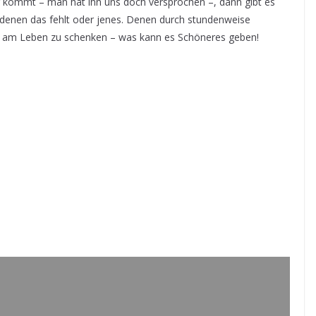
 kommt – man hat ihn uns doch versprochen –, dann gibt es
 denen das fehlt oder jenes. Denen durch stundenweise
e am Leben zu schenken – was kann es Schöneres geben!