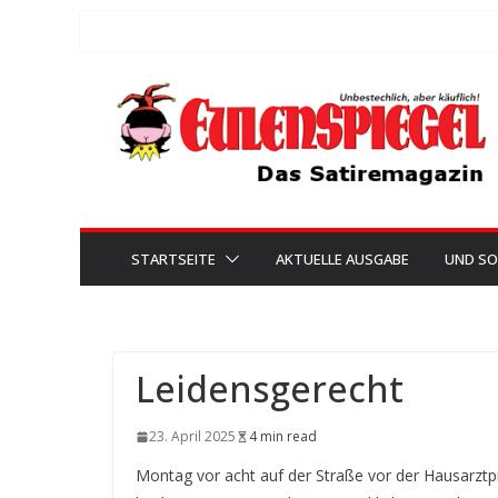
Zum
Inhalt
springen
STARTSEITE
AKTUELLE AUSGABE
UND SO
Leidensgerecht
23. April 2025
4 min read
Montag vor acht auf der Straße vor der Hausarztpr