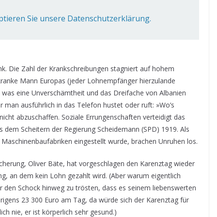
ptieren Sie unsere Datenschutzerklärung.
ank. Die Zahl der Krankschreibungen stagniert auf hohem
r kranke Mann Europas (jeder Lohnempfänger hierzulande
g, was eine Unverschämtheit und das Dreifache von Albanien
er man ausführlich in das Telefon hustet oder ruft: »Wo’s
nicht abzuschaffen. Soziale Errungenschaften verteidigt das
us dem Scheitern der Regierung Scheidemann (SPD) 1919. Als
n Maschinenbaufabriken eingestellt wurde, brachen Unruhen los.
icherung, Oliver Bäte, hat vorgeschlagen den Karenztag wieder
ng, an dem kein Lohn gezahlt wird. (Aber warum eigentlich
er den Schock hinweg zu trösten, dass es seinem liebenswerten
brigens 23 300 Euro am Tag, da würde sich der Karenztag für
ich nie, er ist körperlich sehr gesund.)