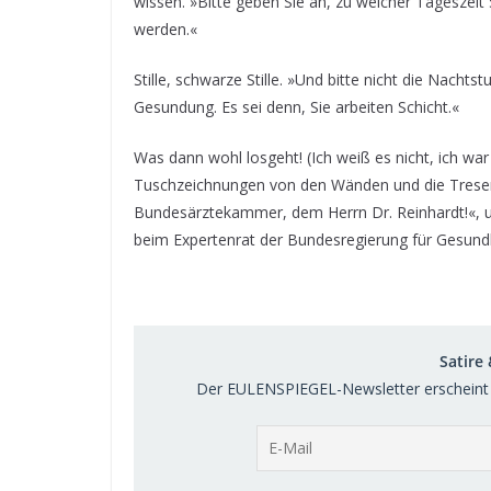
wissen. »Bitte geben Sie an, zu welcher Tageszeit 
werden.«
Stille, schwarze Stille. »Und bitte nicht die Nacht
Gesundung. Es sei denn, Sie arbeiten Schicht.«
Was dann wohl losgeht! (Ich weiß es nicht, ich war 
Tuschzeichnungen von den Wänden und die Tresenk
Bundesärztekammer, dem Herrn Dr. Reinhardt!«, u
beim Expertenrat der Bundesregierung für Gesundh
Satire
Der EULENSPIEGEL-Newsletter erscheint 