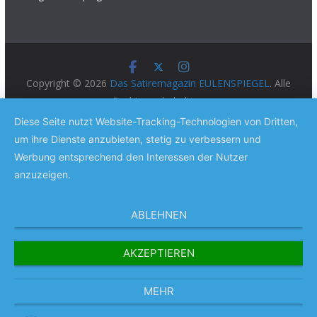
Copyright © 2026
Das Satiremagazin EULENSPIEGEL
. Alle
Rechte vorbehalten.
Theme:
ColorMag Pro
von ThemeGrill. Präsentiert von
Diese Seite nutzt Website-Tracking-Technologien von Dritten,
WordPress
.
um ihre Dienste anzubieten, stetig zu verbessern und
Werbung entsprechend den Interessen der Nutzer
anzuzeigen.
ABLEHNEN
AKZEPTIEREN
MEHR