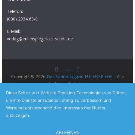
Telefon:
(030) 2934 63-0
E-Mail:
verlag@eulenspiegel-zeitschrift.de
Copyright © 2026
Das Satiremagazin EULENSPIEGEL
. Alle
Rechte vorbehalten.
Theme:
ColorMag Pro
von ThemeGrill. Präsentiert von
Diese Seite nutzt Website-Tracking-Technologien von Dritten,
WordPress
.
um ihre Dienste anzubieten, stetig zu verbessern und
Werbung entsprechend den Interessen der Nutzer
anzuzeigen.
ABLEHNEN