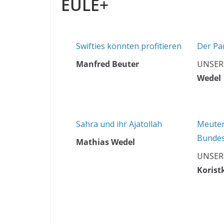
EULE+
Swifties könnten profitieren
Der Pa
Manfred Beuter
UNSER
Wedel
Sahra und ihr Ajatollah
Meuter
Bunde
Mathias Wedel
UNSER
Korist