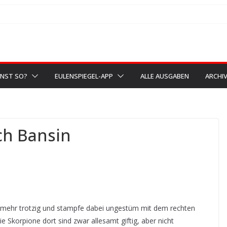
NST SO?
EULENSPIEGEL-APP
ALLE AUSGABEN
ARCHI
ch Bansin
l mehr trotzig und stampfe dabei ungestüm mit dem rechten
 Skorpione dort sind zwar allesamt giftig, aber nicht