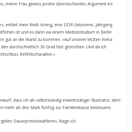
ues, meine Frau gewiss positiv überraschendes Argument ins
e«, erklärt mein Weib streng, eine DDR-Geborene, Jahrgang
ntflohen ist und es dann via einem Medizinstudium in Berlin
ntern gut an die Wand zu kommen. »Auf unserer letzten Kreta-
ei den durchschnittlich 36 Grad fast gestorben. Und da ich
 Entschluss Befehlscharakter.«
wurf, dass ich als selbstständig erwerbstätiger Illustrator, dem
en mehr als drei Mark fünfzig zur Familienkasse beisteuere.
ergeilen Dauerprotestwählern!«, klage ich.