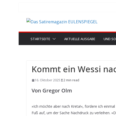
Zum
Inhalt
springen
STARTSEITE
AKTUELLE AUSGABE
UND SO
Kommt ein Wessi na
16. Oktober 2025
2 min read
Von Gregor Olm
»Ich möchte aber nach Kreta!«, fordere ich einma
Fuß auf, um der Sache Nachdruck zu verleihen. »Die