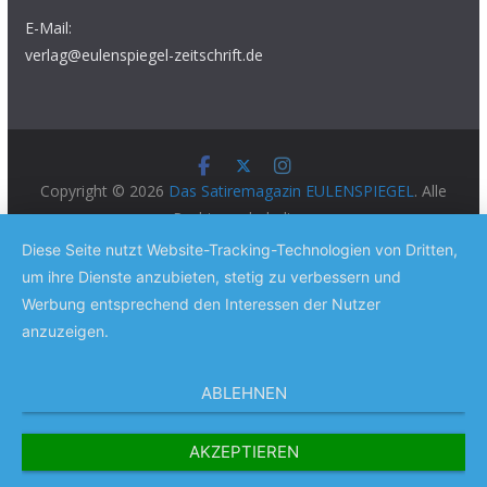
E-Mail:
verlag@eulenspiegel-zeitschrift.de
Copyright © 2026
Das Satiremagazin EULENSPIEGEL
. Alle
Rechte vorbehalten.
Theme:
ColorMag Pro
von ThemeGrill. Präsentiert von
Diese Seite nutzt Website-Tracking-Technologien von Dritten,
WordPress
.
um ihre Dienste anzubieten, stetig zu verbessern und
Werbung entsprechend den Interessen der Nutzer
anzuzeigen.
ABLEHNEN
AKZEPTIEREN