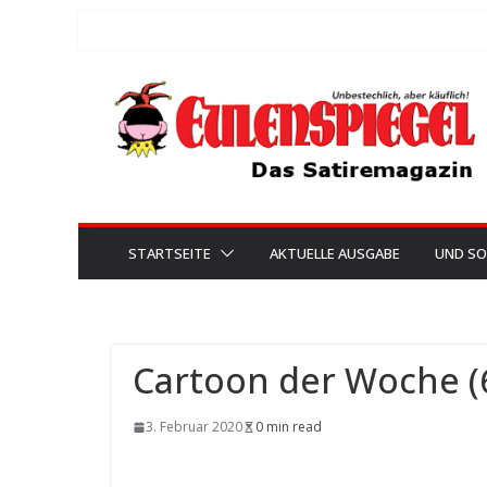
Zum
Inhalt
springen
STARTSEITE
AKTUELLE AUSGABE
UND SO
Cartoon der Woche (
3. Februar 2020
0 min read