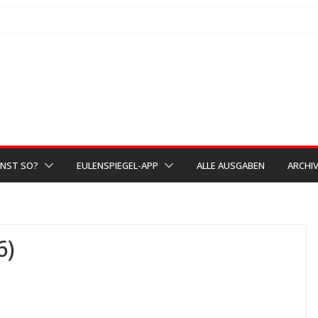
NST SO?
EULENSPIEGEL-APP
ALLE AUSGABEN
ARCHI
6)