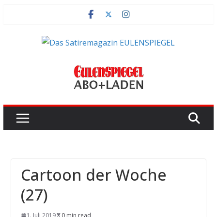
Zum
Inhalt
springen
Cartoon der Woche
(27)
1. Juli 2019
0 min read