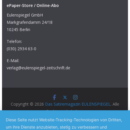
ePaper-Store / Online-Abo
Eulenspiegel GmbH
Markgrafendamm 24/18
10245 Berlin
Telefon:
(030) 2934 63-0
E-Mail:
verlag@eulenspiegel-zeitschrift.de
Copyright © 2026
Das Satiremagazin EULENSPIEGEL
. Alle
Rechte vorbehalten.
Theme:
ColorMag Pro
von ThemeGrill. Präsentiert von
Diese Seite nutzt Website-Tracking-Technologien von Dritten,
WordPress
.
um ihre Dienste anzubieten, stetig zu verbessern und