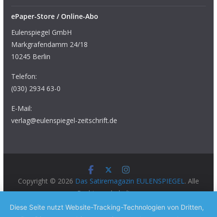
ePaper-Store / Online-Abo
Eulenspiegel GmbH
Markgrafendamm 24/18
10245 Berlin
Telefon:
(030) 2934 63-0
E-Mail:
verlag@eulenspiegel-zeitschrift.de
Copyright © 2026
Das Satiremagazin EULENSPIEGEL
. Alle
Rechte vorbehalten.
Theme:
ColorMag Pro
von ThemeGrill. Präsentiert von
Diese Seite nutzt Website-Tracking-Technologien von Dritten,