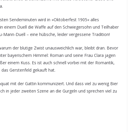
a.
sten Sendeminuten wird in »Oktoberfest 1905« alles
 in einem Duell die Waffe auf den Schwiegersohn und Teilhaber
-Mann-Duell – eine hübsche, leider vergessene Tradition!
 warum der blutige Zwist unausweichlich war, bleibt dran. Bevor
 unter bayerischem Himmel: Roman und seine Frau Clara jagen
ußer einem Kuss. Es ist auch schnell vorbei mit der Romantik,
 das Gerstenfeld gekauft hat.
äquat mit der Gattin kommuniziert. Und dass viel zu wenig Bier
sich in jeder zweiten Szene an die Gurgeln und sprechen viel zu