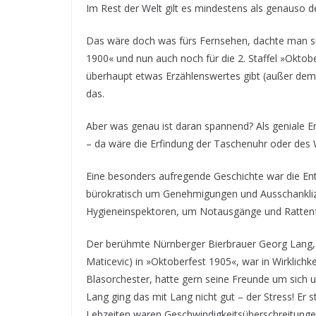
Im Rest der Welt gilt es mindestens als genauso de
Das wäre doch was fürs Fernsehen, dachte man sich
1900« und nun auch noch für die 2. Staffel »Okto
überhaupt etwas Erzählenswertes gibt (außer de
das.
Aber was genau ist daran spannend? Als geniale E
– da wäre die Erfindung der Taschenuhr oder des
Eine besonders aufregende Geschichte war die Ents
bürokratisch um Genehmigungen und Ausschankliz
Hygieneinspektoren, um Notausgänge und Rattenf
Der berühmte Nürnberger Bierbrauer Georg Lang, da
Maticevic) in »Oktoberfest 1905«, war in Wirklichke
Blasorchester, hatte gern seine Freunde um sich 
Lang ging das mit Lang nicht gut – der Stress! Er 
Lebzeiten waren Geschwindigkeitsüberschreitungen