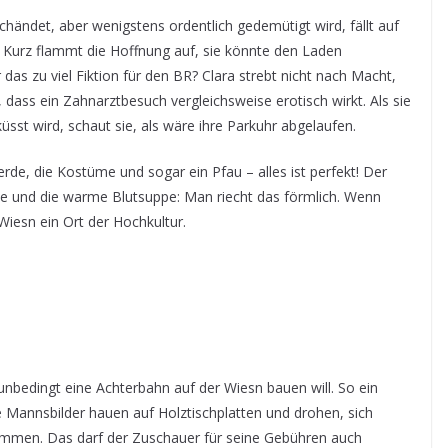
eschändet, aber wenigstens ordentlich gedemütigt wird, fällt auf
h. Kurz flammt die Hoffnung auf, sie könnte den Laden
as zu viel Fiktion für den BR? Clara strebt nicht nach Macht,
, dass ein Zahnarztbesuch vergleichsweise erotisch wirkt. Als sie
sst wird, schaut sie, als wäre ihre Parkuhr abgelaufen.
erde, die Kostüme und sogar ein Pfau – alles ist perfekt! Der
iße und die warme Blutsuppe: Man riecht das förmlich. Wenn
iesn ein Ort der Hochkultur.
nbedingt eine Achterbahn auf der Wiesn bauen will. So ein
 Mannsbilder hauen auf Holztischplatten und drohen, sich
rammen. Das darf der Zuschauer für seine Gebühren auch