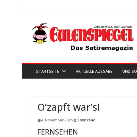
Zum
Inhalt
springen
STARTSEITE
AKTUELLE AUSGABE
UND SO
O’zapft war’s!
4. November 2025
6 min read
FERNSEHEN