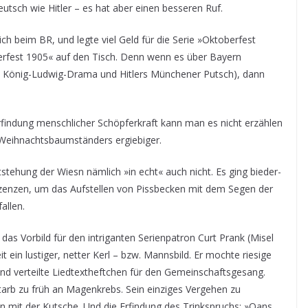
utsch wie Hitler – es hat aber einen besseren Ruf.
 beim BR, und legte viel Geld für die Serie »Oktoberfest
berfest 1905« auf den Tisch. Denn wenn es über Bayern
m König-Ludwig-Drama und Hitlers Münchener Putsch), dann
rfindung menschlicher Schöpferkraft kann man es nicht erzählen
 Weihnachtsbaumständers ergiebiger.
tehung der Wiesn nämlich »in echt« auch nicht. Es ging bieder-
enzen, um das Aufstellen von Pissbecken mit dem Segen der
allen.
s Vorbild für den intriganten Serienpatron Curt Prank (Misel
it ein lustiger, netter Kerl – bzw. Mannsbild. Er mochte riesige
und verteilte Liedtextheftchen für den Gemeinschaftsgesang.
starb zu früh an Magenkrebs. Sein einziges Vergehen zu
 mit der Kutsche. Und die Erfindung des Trinkspruchs: »Oans,