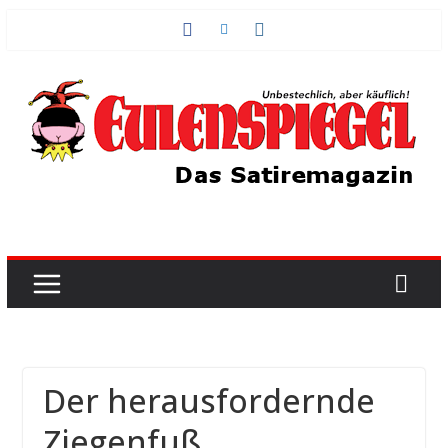
Zum
Inhalt
springen
Der herausfordernde
Ziegenfuß