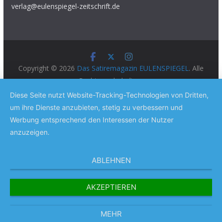
verlag@eulenspiegel-zeitschrift.de
Copyright © 2026
Das Satiremagazin EULENSPIEGEL
. Alle
Rechte vorbehalten.
Theme:
ColorMag Pro
von ThemeGrill. Präsentiert von
Diese Seite nutzt Website-Tracking-Technologien von Dritten,
WordPress
.
um ihre Dienste anzubieten, stetig zu verbessern und
Werbung entsprechend den Interessen der Nutzer
anzuzeigen.
ABLEHNEN
AKZEPTIEREN
MEHR