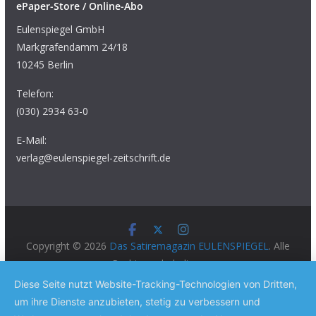
ePaper-Store / Online-Abo
Eulenspiegel GmbH
Markgrafendamm 24/18
10245 Berlin
Telefon:
(030) 2934 63-0
E-Mail:
verlag@eulenspiegel-zeitschrift.de
Copyright © 2026
Das Satiremagazin EULENSPIEGEL
. Alle
Rechte vorbehalten.
Theme:
ColorMag Pro
von ThemeGrill. Präsentiert von
Diese Seite nutzt Website-Tracking-Technologien von Dritten,
WordPress
.
um ihre Dienste anzubieten, stetig zu verbessern und