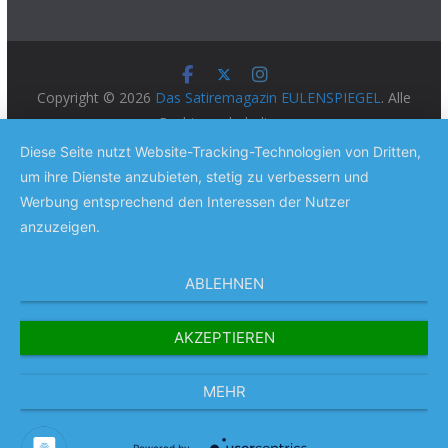
Copyright © 2026
Das Satiremagazin EULENSPIEGEL
. Alle
Rechte vorbehalten.
Theme:
ColorMag Pro
von ThemeGrill. Präsentiert von
Diese Seite nutzt Website-Tracking-Technologien von Dritten,
WordPress
.
um ihre Dienste anzubieten, stetig zu verbessern und
Werbung entsprechend den Interessen der Nutzer
anzuzeigen.
ABLEHNEN
AKZEPTIEREN
MEHR
Powered by