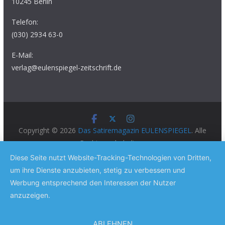
10245 Berlin
Telefon:
(030) 2934 63-0
E-Mail:
verlag@eulenspiegel-zeitschrift.de
Copyright © 2026
Das Satiremagazin EULENSPIEGEL
. Alle
Rechte vorbehalten.
Theme:
ColorMag Pro
von ThemeGrill. Präsentiert von
Diese Seite nutzt Website-Tracking-Technologien von Dritten,
WordPress
.
um ihre Dienste anzubieten, stetig zu verbessern und
Werbung entsprechend den Interessen der Nutzer
anzuzeigen.
ABLEHNEN