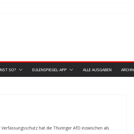
NST SO?
EULENSPIEGEL-APP
ALLE AUSGABEN
ARCHI
r Verfassungsschutz hat die Thüringer AfD inzwischen als