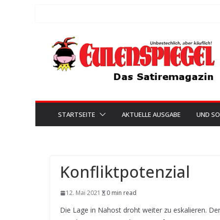
Zum
Inhalt
springen
STARTSEITE
AKTUELLE AUSGABE
UND SO
Konfliktpotenzial
12. Mai 2021
0 min read
Die Lage in Nahost droht weiter zu eskalieren. De