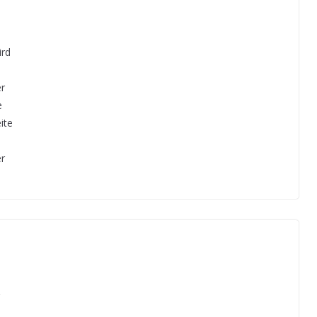
ird
er
e
ite
er