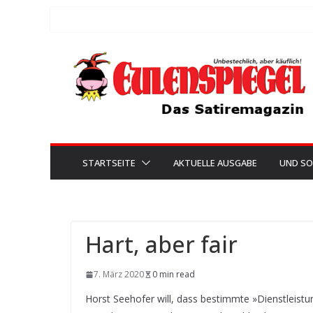
Zum
Inhalt
springen
STARTSEITE
AKTUELLE AUSGABE
UND SO
Hart, aber fair
7. März 2020
0 min read
Horst Seehofer will, dass bestimmte »Dienstleistun