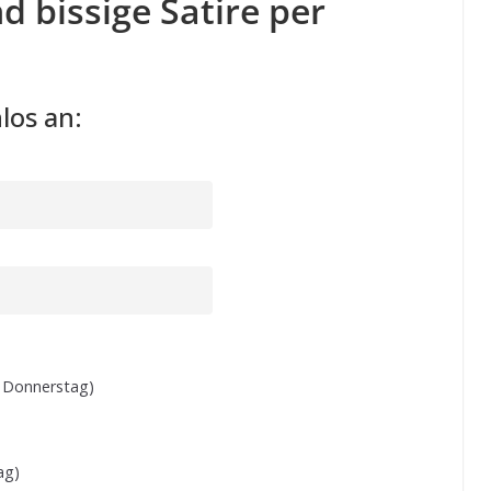
d bissige Satire per
los an:
 Donnerstag)
ag)