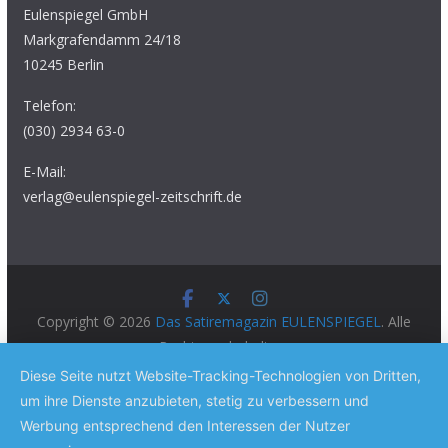
Eulenspiegel GmbH
Markgrafendamm 24/18
10245 Berlin
Telefon:
(030) 2934 63-0
E-Mail:
verlag@eulenspiegel-zeitschrift.de
Copyright © 2026
Das Satiremagazin EULENSPIEGEL
. Alle
Rechte vorbehalten.
Theme:
ColorMag Pro
von ThemeGrill. Präsentiert von
Diese Seite nutzt Website-Tracking-Technologien von Dritten,
WordPress
.
um ihre Dienste anzubieten, stetig zu verbessern und
Werbung entsprechend den Interessen der Nutzer