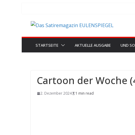
Zum
Inhalt
springen
STARTSEITE
AKTUELLE AUSGABE
UND SO
Cartoon der Woche (
2. Dezember 2024
1 min read