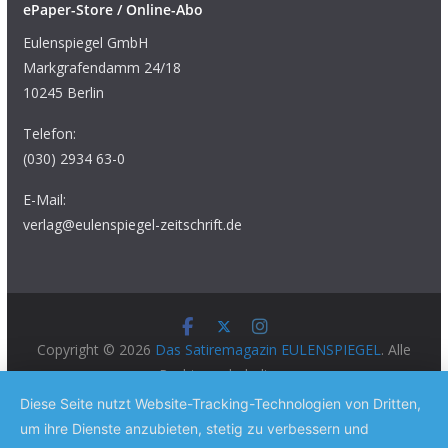
ePaper-Store / Online-Abo
Eulenspiegel GmbH
Markgrafendamm 24/18
10245 Berlin
Telefon:
(030) 2934 63-0
E-Mail:
verlag@eulenspiegel-zeitschrift.de
Copyright © 2026
Das Satiremagazin EULENSPIEGEL
. Alle
Rechte vorbehalten.
Theme:
ColorMag Pro
von ThemeGrill. Präsentiert von
Diese Seite nutzt Website-Tracking-Technologien von Dritten,
WordPress
.
um ihre Dienste anzubieten, stetig zu verbessern und