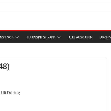
NST SO?
EULENSPIEGEL-APP
ALLE AUSGABEN
ARCHI
48)
Uli Döring