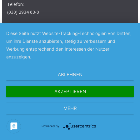
Telefon:
(030) 2934 63-0
E-Mail:
verlag@eulenspiegel-zeitschrift.de
Diese Seite nutzt Website-Tracking-Technologien von Dritten,
um ihre Dienste anzubieten, stetig zu verbessern und
Werbung entsprechend den Interessen der Nutzer
anzuzeigen.
Copyright © 2026
Das Satiremagazin EULENSPIEGEL
. Alle
ABLEHNEN
Rechte vorbehalten.
Theme:
ColorMag Pro
von ThemeGrill. Präsentiert von
AKZEPTIEREN
WordPress
.
MEHR
Powered by