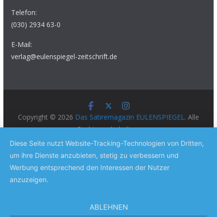
Telefon:
(030) 2934 63-0
E-Mail:
verlag@eulenspiegel-zeitschrift.de
Copyright © 2026
Das Satiremagazin EULENSPIEGEL
. Alle
Rechte vorbehalten.
Theme:
ColorMag Pro
von ThemeGrill. Präsentiert von
Diese Seite nutzt Website-Tracking-Technologien von Dritten,
WordPress
.
um ihre Dienste anzubieten, stetig zu verbessern und
Werbung entsprechend den Interessen der Nutzer
anzuzeigen.
ABLEHNEN