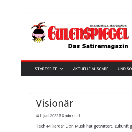
Zum
Inhalt
springen
STARTSEITE
AKTUELLE AUSGABE
UND SO
Visionär
1. Juni 2022
0 min read
Tech-Milliardär Elon Musk hat getwittert, zukünfti